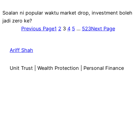
Soalan ni popular waktu market drop, investment boleh
jadi zero ke?
Previous Page
1
2
3
4
5
…
523
Next Page
Ariff Shah
Unit Trust | Wealth Protection | Personal Finance