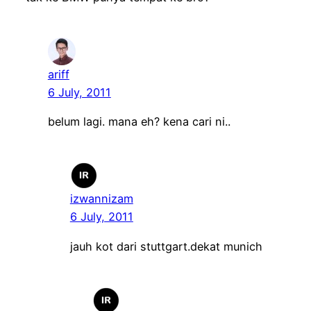
ariff
6 July, 2011
belum lagi. mana eh? kena cari ni..
izwannizam
6 July, 2011
jauh kot dari stuttgart.dekat munich