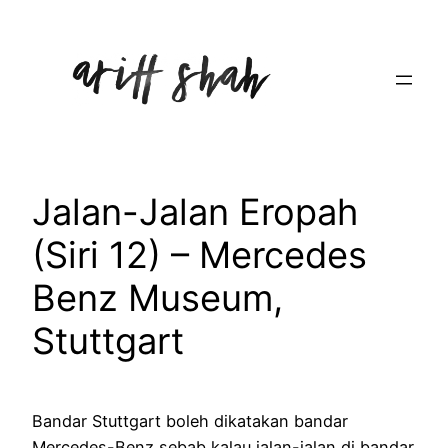
Skip
to
content
Jalan-Jalan Eropah
(Siri 12) – Mercedes
Benz Museum,
Stuttgart
Bandar Stuttgart boleh dikatakan bandar
Mercedes-Benz sebab kalau jalan-jalan di bandar