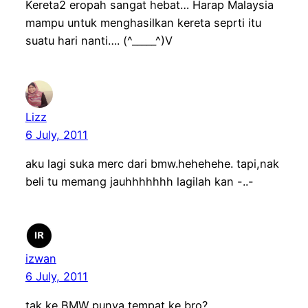
Kereta2 eropah sangat hebat… Harap Malaysia
mampu untuk menghasilkan kereta seprti itu
suatu hari nanti…. (^_____^)V
Lizz
6 July, 2011
aku lagi suka merc dari bmw.hehehehe. tapi,nak
beli tu memang jauhhhhhhh lagilah kan -..-
izwan
6 July, 2011
tak ke BMW punya tempat ke bro?