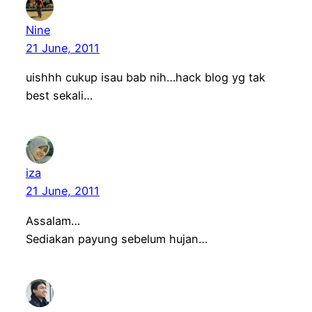
Nine
21 June, 2011
uishhh cukup isau bab nih…hack blog yg tak
best sekali…
iza
21 June, 2011
Assalam…
Sediakan payung sebelum hujan…