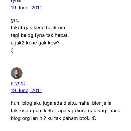
fyna
19 June, 2011
grr..
takot gak kene hack nih.
tapi belog fyna tak hebat.
agak2 kene gak kew?
:)
arynet
19 June, 2011
huh, blog aku juga ada disitu. haha. bior je la.
tak kisah pun. keke.. apa yg diorg nak sngt hack
blog org len ni? ku tak paham btoi.. :D