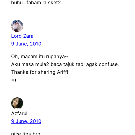
huhu…faham la sket2…
Lord Zara
9 June, 2010
Oh, macam itu rupanya~
Aku masa mula2 baca tajuk tadi agak confuse.
Thanks for sharing Ariff!
=)
Azfarul
9 June, 2010
nice tips bro..