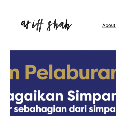
Skip
to
content
About