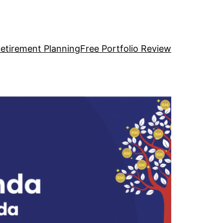
etirement Planning
Free Portfolio Review