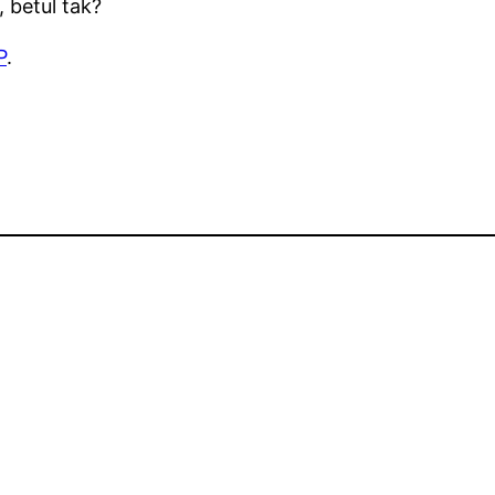
 betul tak?
P
.