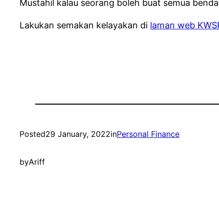
Mustahil kalau seorang boleh buat semua benda,
Lakukan semakan kelayakan di
laman web KWS
Posted
29 January, 2022
in
Personal Finance
by
Ariff