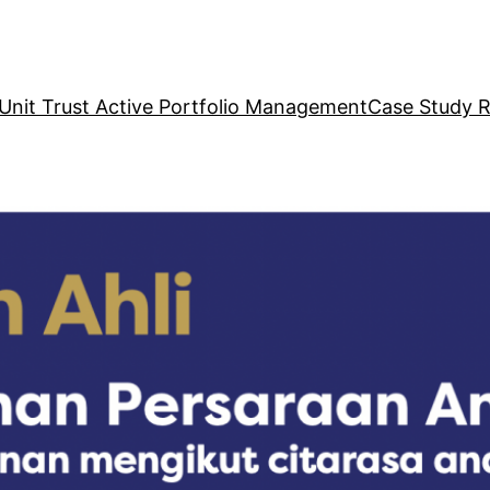
Unit Trust Active Portfolio Management
Case Study R