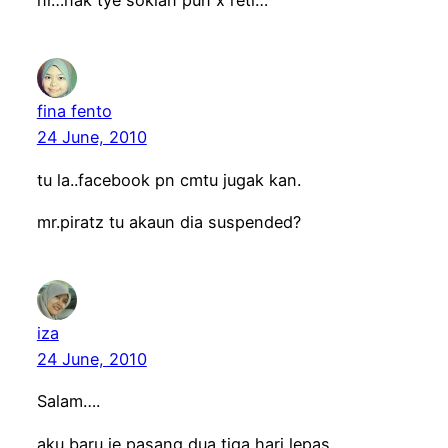
ni…nak tye soklan pun x reti…
fina fento
24 June, 2010
tu la..facebook pn cmtu jugak kan.
mr.piratz tu akaun dia suspended?
iza
24 June, 2010
Salam….
aku baru je pasang dua tiga hari lepas.